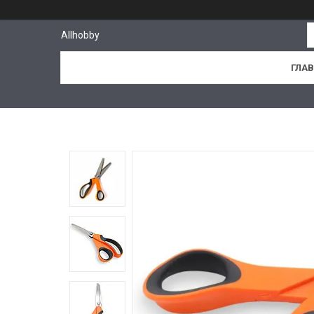
Allhobby
ГЛА