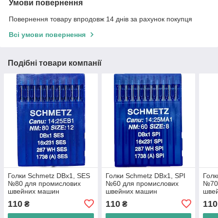
Умови повернення
Повернення товару впродовж 14 днів за рахунок покупця
Всі умови повернення
Подібні товари компанії
Голки Schmetz DBx1, SES
Голки Schmetz DBx1, SPI
Голк
№80 для промислових
№60 для промислових
№70
швейних машин
швейних машин
шве
110
110
110
₴
₴