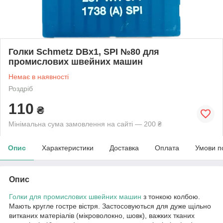
Голки Schmetz DBx1, SPI №80 для
промислових швейних машин
Немає в наявності
Роздріб
110
₴
Мінімальна сума замовлення на сайті — 200 ₴
Опис
Характеристики
Доставка
Оплата
Умови п
Опис
Голки для промислових швейних машин
з тонкою колбою.
Мають кругле гостре вістря. Застосовуються для дуже щільно
витканих матеріалів (мікроволокно, шовк), важких тканих