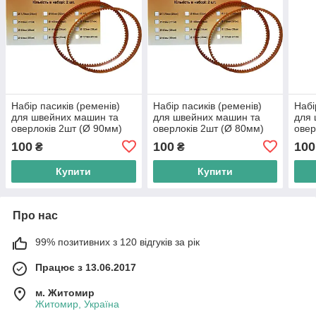
Набір пасиків (ременів)
Набір пасиків (ременів)
Набі
для швейних машин та
для швейних машин та
для 
оверлоків 2шт (Ø 90мм)
оверлоків 2шт (Ø 80мм)
овер
100
100
100
₴
₴
Купити
Купити
Про нас
99% позитивних з 120 відгуків за рік
Працює з 13.06.2017
м. Житомир
Житомир, Україна