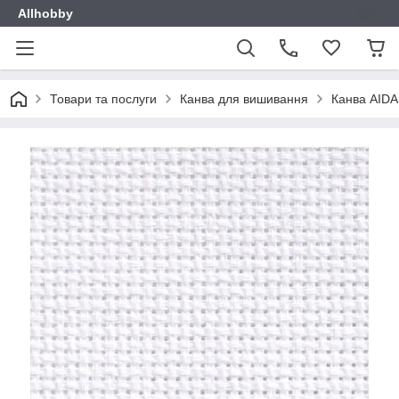
Allhobby
Товари та послуги
Канва для вишивання
Канва AIDA