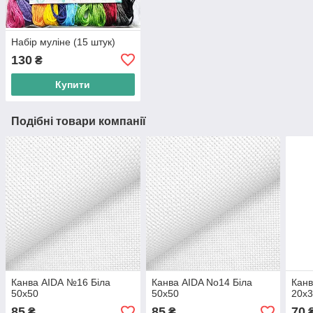
Набір муліне (15 штук)
130
₴
Купити
Подібні товари компанії
Канва AIDА №16 Біла
Канва AIDA No14 Біла
Канв
50х50
50х50
20х3
85
85
70
₴
₴