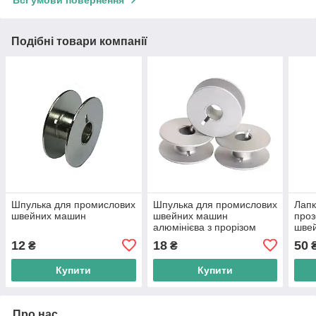
Всі умови повернення
Подібні товари компанії
Шпулька для промислових
Шпулька для промислових
Лапк
швейних машин
швейних машин
проз
алюмінієва з прорізом
шве
12
18
50
₴
₴
Купити
Купити
Про нас