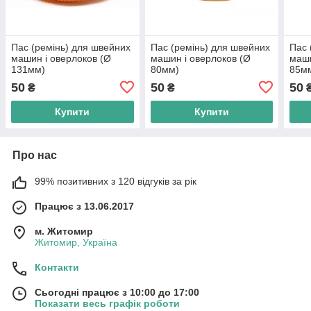
Пас (ремінь) для швейних
Пас (ремінь) для швейних
Пас 
машин і оверлоков (Ø
машин і оверлоков (Ø
маши
131мм)
80мм)
85м
50
50
50
₴
₴
Купити
Купити
Про нас
99% позитивних з 120 відгуків за рік
Працює з 13.06.2017
м. Житомир
Житомир, Україна
Контакти
Сьогодні працює з 10:00 до 17:00
Показати весь графік роботи