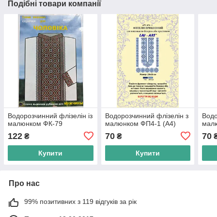
Подібні товари компанії
Водорозчинний флізелін із
Водорозчинний флізелін з
Водо
малюнком ФК-79
малюнком ФП4-1 (А4)
малю
122
70
70
₴
₴
Купити
Купити
Про нас
99% позитивних з 119 відгуків за рік