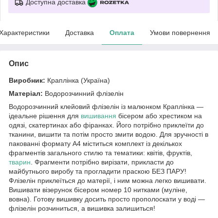
Доступна доставка
Характеристики
Доставка
Оплата
Умови повернення
Опис
Виробник:
Краплінка (Україна)
Матеріал:
Водорозчинний флізелін
Водорозчинний клейовий флізелін із малюнком Краплінка —
ідеальне рішення для
вишивання
бісером або хрестиком на
одязі, скатертинах або фіранках. Його потрібно приклеїти до
тканини, вишити та потім просто змити водою. Для зручності в
пакованні формату А4 міститься комплект із декількох
фрагментів загального стилю та тематики: квітів, фруктів,
тварин
. Фрагменти потрібно вирізати, прикласти до
майбутнього виробу та прогладити праскою БЕЗ ПАРУ!
Флізелін приклеїться до матерії, і ним можна легко вишивати.
Вишивати візерунок бісером номер 10 нитками (муліне,
вовна). Готову вишивку досить просто прополоскати у воді —
флізелін розчиниться, а вишивка залишиться!