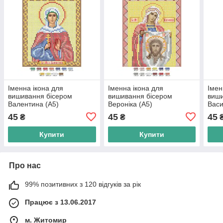
Іменна ікона для
Іменна ікона для
Імен
вишивання бісером
вишивання бісером
виши
Валентина (А5)
Вероніка (А5)
Васи
45
45
45
₴
₴
Купити
Купити
Про нас
99% позитивних з 120 відгуків за рік
Працює з 13.06.2017
м. Житомир