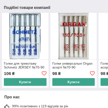
Подібні товари компанії
Голки для трикотажу
Голки універсальні Organ
Голк
Schmetz JERSEY №70-90
асорті №70-90
асор
106
98
98
₴
₴
Купити
Купити
Про нас
99% позитивних з 119 відгуків за рік