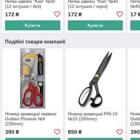
Нитки швейні "Kiwi" №40
Нитки швейні "Kiwi" №40
Нитк
(12 котушок / білі)
(12 котушок / чорні)
№4
172
172
17
₴
₴
Купити
Купити
Подібні товари компанії
Ножиці кравецькі червоні
Ножиці кравецькі PIN-10
Ножи
Golden Phoenix №9
№10 (260mm)
Gold
(230mm)
(23
390
850
390
₴
₴