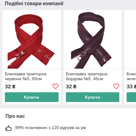
Подібні товари компанії
Блискавка тракторна
Блискавка тракторна
Блис
червона №5, 50см
бордова №5, 45см
зеле
32
32
33
₴
₴
Купити
Купити
Про нас
99% позитивних з 120 відгуків за рік