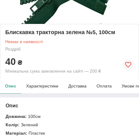
Блискавка тракторна зелена №5, 100см
Немає в наявності
Роздріб
40
₴
Мінімальна сума замовлення на сайті — 200 ₴
Опис
Характеристики
Доставка
Оплата
Умови п
Опис
Довжина:
100см
Колір:
Зелений
Матеріал:
Пластик