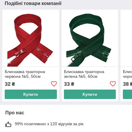
Подібні товари компанії
Блискавка тракторна
Блискавка тракторна
Блис
червона №5, 50см
зелена №5, 60см
чорн
32
33
38
₴
₴
Купити
Купити
Про нас
99% позитивних з 120 відгуків за рік