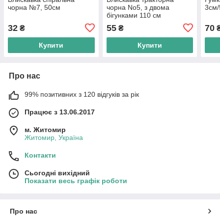
чорна №7, 50см
чорна No5, з двома
3см
бігунками 110 см
32
55
70
₴
₴
Купити
Купити
Про нас
99% позитивних з 120 відгуків за рік
Працює з 13.06.2017
м. Житомир
Житомир, Україна
Контакти
Сьогодні вихідний
Показати весь графік роботи
Про нас