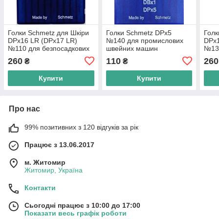
Голки Schmetz для Шкіри
Голки Schmetz DPx5
Голк
DPx16 LR (DPx17 LR)
№140 для промислових
DPx1
№110 для безпосадкових
швейних машин
№130
промислових швейних
про
260
110
260
₴
₴
машин
маш
Купити
Купити
Про нас
99% позитивних з 120 відгуків за рік
Працює з 13.06.2017
м. Житомир
Житомир, Україна
Контакти
Сьогодні працює з 10:00 до 17:00
Показати весь графік роботи