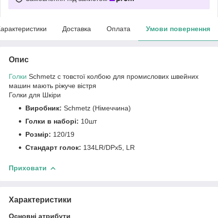
арактеристики
Доставка
Оплата
Умови повернення
Опис
Голки
Schmetz c товстої колбою для промислових швейних
машин мають ріжуче вістря
Голки для Шкіри
Виробник:
Schmetz (Німеччина)
Голки в наборі:
10шт
Розмір:
120/19
Стандарт голок:
134LR/DPx5, LR
Приховати
Характеристики
Основні атрибути