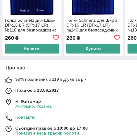
Голки Schmetz для Шкіри
Голки Schmetz для Шкіри
Голк
DPx16 LR (DPx17 LR)
DPx16 LR (DPx17 LR)
DPx1
№110 для безпосадкових
№140 для безпосадкових
№130
промислових швейних
промислових швейних
про
260
260
260
₴
₴
машин
машин
маш
Купити
Купити
Про нас
99% позитивних з 119 відгуків за рік
Працює з 13.06.2017
м. Житомир
Житомир, Україна
Контакти
Сьогодні працює з 10:00 до 17:00
Показати весь графік роботи