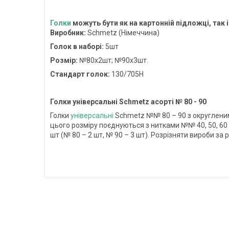
Голки
можуть бути як на картонній підложці, так і 
Виробник:
Schmetz (Німеччина)
Голок в наборі:
5шт
Розмір:
№80х2шт; №90х3шт.
Стандарт голок:
130/705H
Голки універсальні Schmetz асорті № 80 - 90
Голки
універсальні
Schmetz №№ 80 – 90 з округленим
цього розміру поєднуються з нитками №№ 40, 50, 60 (
шт (№ 80 – 2 шт, № 90 – 3 шт). Розрізняти вироби з