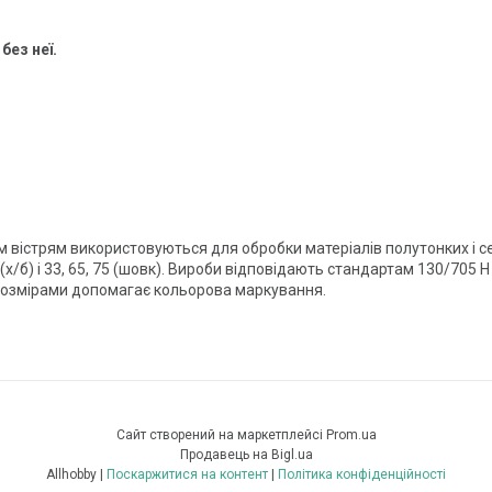
без неї.
 вістрям використовуються для обробки матеріалів полутонких і се
х/б) і 33, 65, 75 (шовк). Вироби відповідають стандартам 130/705 H
а розмірами допомагає кольорова маркування.
Сайт створений на маркетплейсі
Prom.ua
Продавець на Bigl.ua
Allhobby |
Поскаржитися на контент
|
Політика конфіденційності