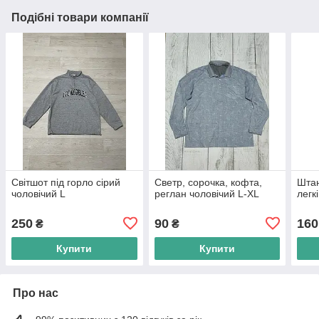
Подібні товари компанії
Світшот під горло сірий
Светр, сорочка, кофта,
Штан
чоловічий L
реглан чоловічий L-XL
легк
250
90
160
₴
₴
Купити
Купити
Про нас