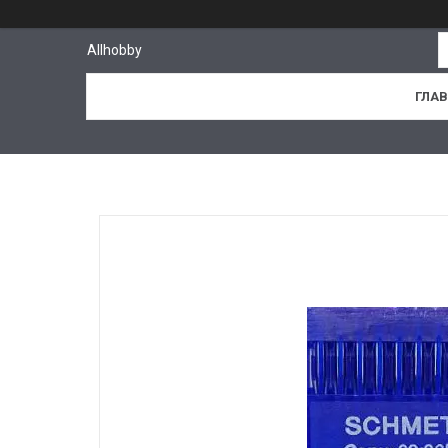
Allhobby
ГЛА