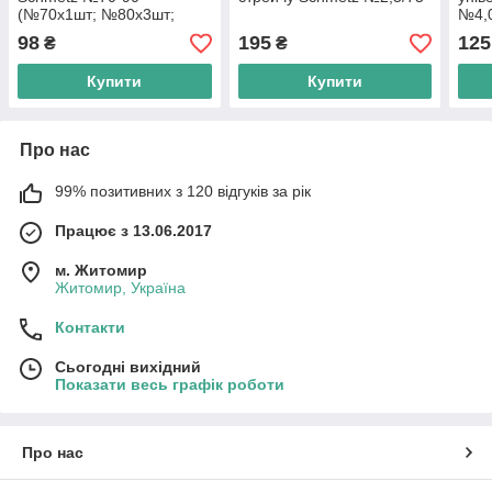
(№70х1шт; №80х3шт;
№4,
№90х1шт)
98
195
125
₴
₴
Купити
Купити
Про нас
99% позитивних з 120 відгуків за рік
Працює з 13.06.2017
м. Житомир
Житомир, Україна
Контакти
Сьогодні вихідний
Показати весь графік роботи
Про нас