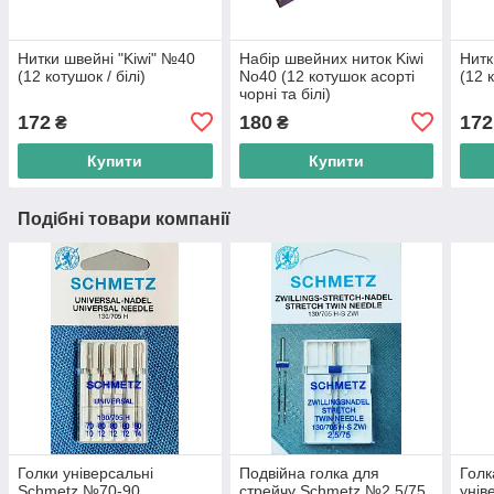
Нитки швейні "Kiwi" №40
Набір швейних ниток Kiwi
Нитк
(12 котушок / білі)
No40 (12 котушок асорті
(12 
чорні та білі)
172
180
172
₴
₴
Купити
Купити
Подібні товари компанії
Голки універсальні
Подвійна голка для
Голк
Schmetz №70-90
стрейчу Schmetz №2,5/75
унів