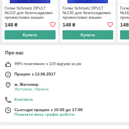
Голки Schmetz DPх17
Голки Schmetz DPх17
Голк
№110 для безпосадкових
№130 для безпосадкових
№160
промислових машин
промислових машин
про
148
148
148
₴
₴
Купити
Купити
Про нас
99% позитивних з 119 відгуків за рік
Працює з 13.06.2017
м. Житомир
Житомир, Україна
Контакти
Сьогодні працює з 10:00 до 17:00
Показати весь графік роботи