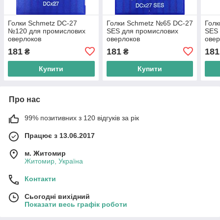
Голки Schmetz DC-27
Голки Schmetz №65 DC-27
Голк
№120 для промислових
SES для промислових
SES 
оверлоков
оверлоков
овер
181
181
181
₴
₴
Купити
Купити
Про нас
99% позитивних з 120 відгуків за рік
Працює з 13.06.2017
м. Житомир
Житомир, Україна
Контакти
Сьогодні вихідний
Показати весь графік роботи