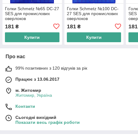
Голки Schmetz №65 DC-27
Голки Schmetz №100 DC-
Голк
SES для промислових
27 SES для промислових
SES 
оверлоков
оверлоков
овер
181
181
181
₴
₴
Купити
Купити
Про нас
99% позитивних з 120 відгуків за рік
Працює з 13.06.2017
м. Житомир
Житомир, Україна
Контакти
Сьогодні вихідний
Показати весь графік роботи