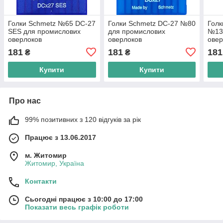
Голки Schmetz №65 DC-27
Голки Schmetz DC-27 №80
Голк
SES для промислових
для промислових
№13
оверлоков
оверлоков
овер
181
181
181
₴
₴
Купити
Купити
Про нас
99% позитивних з 120 відгуків за рік
Працює з 13.06.2017
м. Житомир
Житомир, Україна
Контакти
Сьогодні працює з 10:00 до 17:00
Показати весь графік роботи