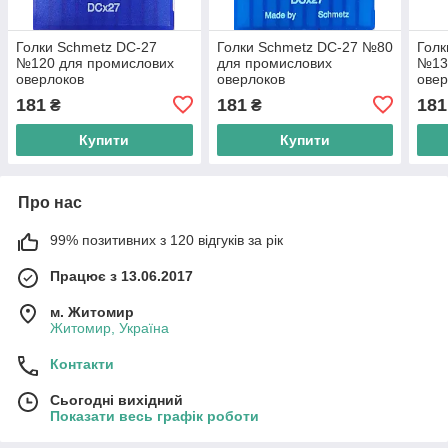
Голки Schmetz DC-27
Голки Schmetz DC-27 №80
Голк
№120 для промислових
для промислових
№13
оверлоков
оверлоков
овер
181
181
181
₴
₴
Купити
Купити
Про нас
99% позитивних з 120 відгуків за рік
Працює з 13.06.2017
м. Житомир
Житомир, Україна
Контакти
Сьогодні вихідний
Показати весь графік роботи