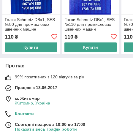
Голки Schmetz DBx1, SES
Голки Schmetz DBx1, SES
Голк
№80 для промислових
№110 для промислових
№70
швейних машин
швейних машин
шве
110
110
110
₴
₴
Купити
Купити
Про нас
99% позитивних з 120 відгуків за рік
Працює з 13.06.2017
м. Житомир
Житомир, Україна
Контакти
Сьогодні працює з 10:00 до 17:00
Показати весь графік роботи