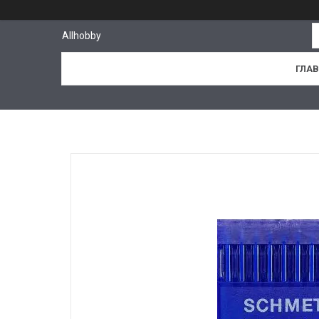
Allhobby
ГЛА