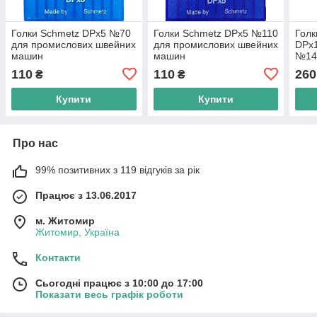
Голки Schmetz DPx5 №70
Голки Schmetz DPx5 №110
Голк
для промислових швейних
для промислових швейних
DPx1
машин
машин
№140
про
110
110
260
₴
₴
маш
Купити
Купити
Про нас
99% позитивних з 119 відгуків за рік
Працює з 13.06.2017
м. Житомир
Житомир, Україна
Контакти
Сьогодні працює з 10:00 до 17:00
Показати весь графік роботи