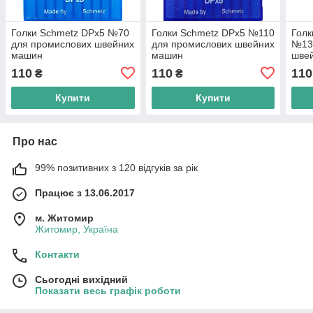
Голки Schmetz DPx5 №70
Голки Schmetz DPx5 №110
Голк
для промислових швейних
для промислових швейних
№13
машин
машин
шве
110
110
110
₴
₴
Купити
Купити
Про нас
99% позитивних з 120 відгуків за рік
Працює з 13.06.2017
м. Житомир
Житомир, Україна
Контакти
Сьогодні вихідний
Показати весь графік роботи